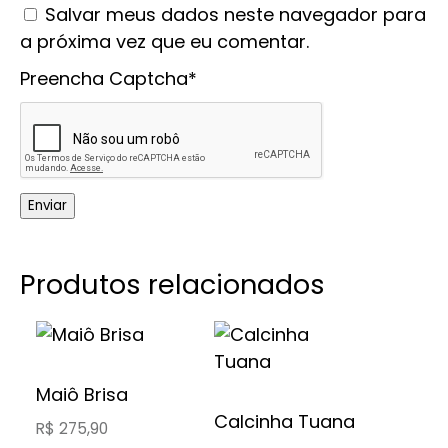
Salvar meus dados neste navegador para
a próxima vez que eu comentar.
Preencha Captcha*
Produtos relacionados
Este
Este
produto
produto
tem
tem
Maiô Brisa
várias
várias
Calcinha Tuana
R$
275,90
variantes.
variantes.