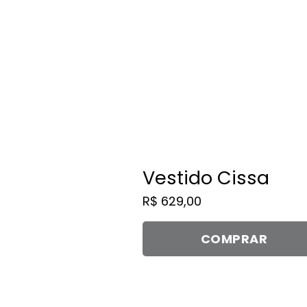
produto
tem
várias
variantes.
As
opções
podem
ser
escolhidas
na
Vestido Cissa
página
R$
629,00
do
produto
COMPRAR