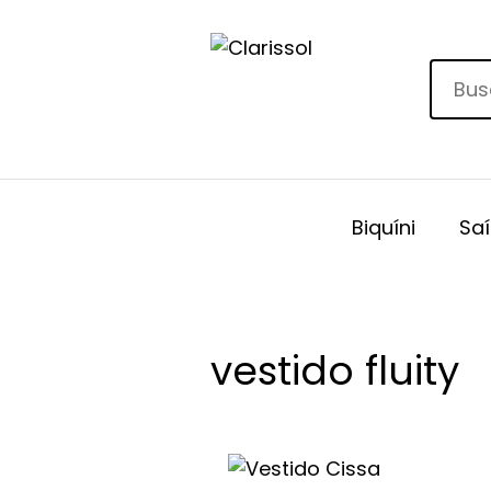
Biquíni
Saí
vestido fluity
Este