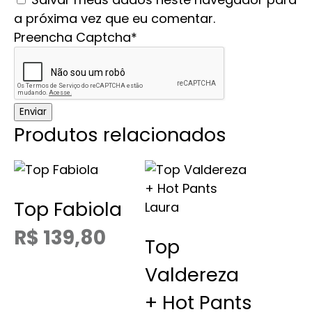
a próxima vez que eu comentar.
Preencha Captcha*
Produtos relacionados
Este
produto
Top Fabiola
tem
várias
R$
139,80
Top
variantes.
As
Valdereza
opções
+ Hot Pants
podem