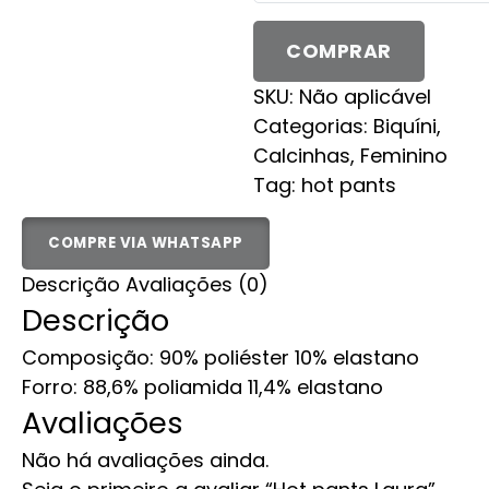
Laura
quantidade
COMPRAR
SKU:
Não aplicável
Categorias:
Biquíni
,
Calcinhas
,
Feminino
Tag:
hot pants
COMPRE VIA WHATSAPP
Descrição
Avaliações (0)
Descrição
Composição: 90% poliéster 10% elastano
Forro: 88,6% poliamida 11,4% elastano
Avaliações
Não há avaliações ainda.