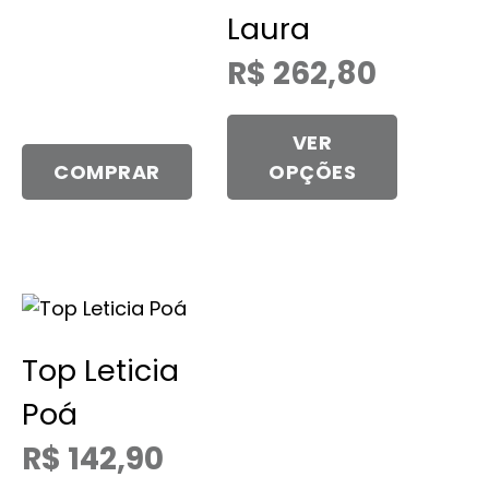
ser
Laura
escolhidas
R$
262,80
na
página
do
VER
produto
COMPRAR
OPÇÕES
Este
produto
Top Leticia
tem
várias
Poá
variantes.
R$
142,90
As
opções