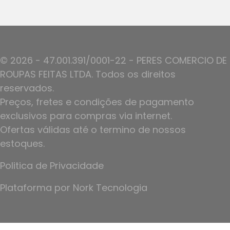
© 2026 - 47.001.391/0001-22 - PERES COMERCIO DE
ROUPAS FEITAS LTDA. Todos os direitos
reservados.
Preços, fretes e condições de pagamento
exclusivos para compras via internet.
Ofertas válidas até o termino de nossos
estoques.
Politica de Privacidade
Plataforma por
Nork Tecnologia