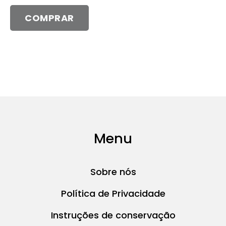
podem
COMPRAR
ser
escolhidas
na
página
do
produto
Menu
Sobre nós
Política de Privacidade
Instruções de conservação