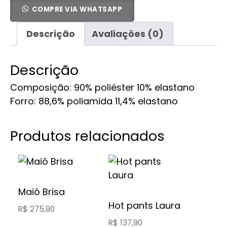
COMPRE VIA WHATSAPP
Descrição
Avaliações (0)
Descrição
Composição: 90% poliéster 10% elastano
Forro: 88,6% poliamida 11,4% elastano
Produtos relacionados
Este
Este
produto
produto
tem
tem
Maiô Brisa
várias
várias
Hot pants Laura
R$
275,90
variantes.
variantes.
R$
137,90