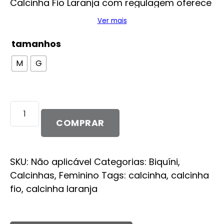
Calcinha Fio Laranja com regulagem oferece
ajuste perfeito e conforto o dia todo.
Ver mais
tamanhos
M
G
Calcinha
Tuana
COMPRAR
quantidade
SKU:
Não aplicável
Categorias:
Biquíni
,
Calcinhas
,
Feminino
Tags:
calcinha
,
calcinha
fio
,
calcinha laranja