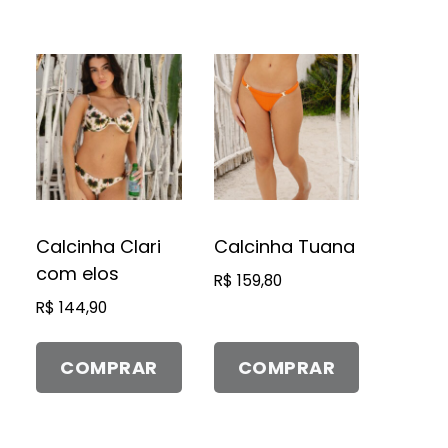
Este
Este
produto
produto
tem
tem
várias
várias
variantes.
variantes.
As
As
opções
opções
Calcinha Clari
Calcinha Tuana
podem
podem
com elos
R$
159,80
ser
ser
R$
144,90
escolhidas
escolhidas
na
na
página
página
COMPRAR
COMPRAR
do
do
produto
produto