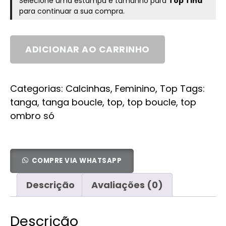
Selecione uma estampa e tamanho para
Top Tina
para continuar a sua compra.
ADICIONAR AO CARRINHO
Categorias:
Calcinhas
,
Feminino
,
Top
Tags:
tanga
,
tanga boucle
,
top
,
top boucle
,
top
ombro só
COMPRE VIA WHATSAPP
Descrição
Avaliações (0)
Descrição