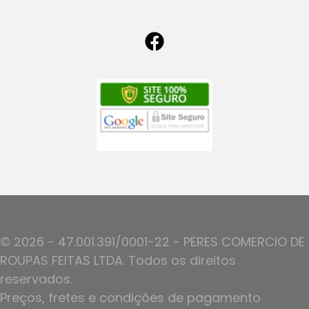
© 2026 - 47.001.391/0001-22 - PERES COMERCIO DE
ROUPAS FEITAS LTDA. Todos os direitos
reservados.
Preços, fretes e condições de pagamento