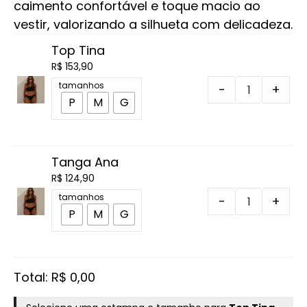
caimento confortável e toque macio ao
vestir, valorizando a silhueta com delicadeza.
Top Tina
R$
153,90
Top
tamanhos
-
+
P
M
G
Tina
quantidade
Tanga Ana
R$
124,90
Tanga
tamanhos
-
+
P
M
G
Ana
quantidade
Total:
R$
0,00