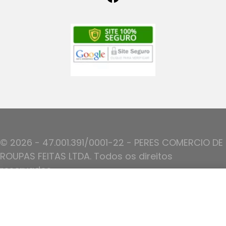
© 2026 - 47.001.391/0001-22 - PERES COMERCIO DE
ROUPAS FEITAS LTDA. Todos os direitos
reservados.
R$
198,80
Top Joana
Preços, fretes e condições de pagamento
exclusivos para compras via internet.
Ver Opções
Ofertas válidas até o termino de nossos
estoques.