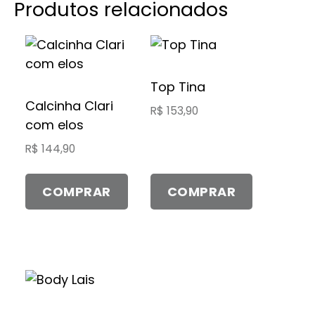
Produtos relacionados
Este
Este
produto
produto
tem
tem
Top Tina
várias
várias
Calcinha Clari
R$
153,90
variantes.
variantes.
com elos
As
As
R$
144,90
opções
opções
podem
podem
COMPRAR
COMPRAR
ser
ser
escolhidas
escolhidas
na
na
página
página
do
do
Este
produto
produto
produto