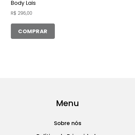
tem
Body Lais
várias
R$
296,00
variantes.
As
COMPRAR
opções
podem
ser
escolhidas
na
página
do
produto
Menu
Sobre nós