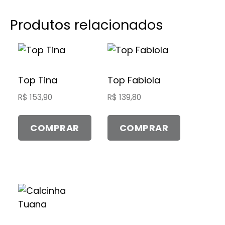
Produtos relacionados
Este
Este
produto
produto
tem
tem
Top Tina
Top Fabiola
várias
várias
R$
153,90
R$
139,80
variantes.
variantes.
As
As
COMPRAR
COMPRAR
opções
opções
podem
podem
ser
ser
escolhidas
escolhidas
na
na
Este
página
página
produto
do
do
tem