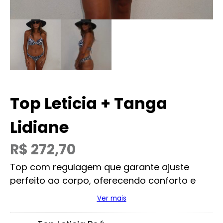
Top Leticia + Tanga
Lidiane
R$
272,70
Top com regulagem que garante ajuste
perfeito ao corpo, oferecendo conforto e
segurança ao vestir. A tanga possui
Ver mais
drapeado lateral, que valoriza a silhueta e
proporciona um caimento confortável. A