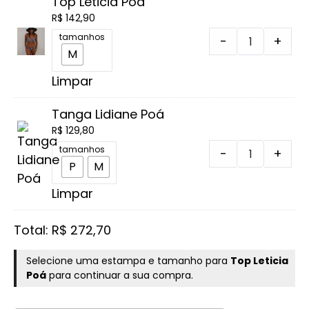
Top Leticia Poá
estampa clássica de poá confere charme e
R$
142,90
leveza às peças.
Top
tamanhos
-
+
M
Leticia
Poá
Limpar
quantidade
Tanga Lidiane Poá
R$
129,80
Tanga
tamanhos
-
+
P
M
Lidiane
Poá
Limpar
quantidade
Total:
R$
272,70
Selecione uma estampa e tamanho para
Top Leticia
Poá
para continuar a sua compra.