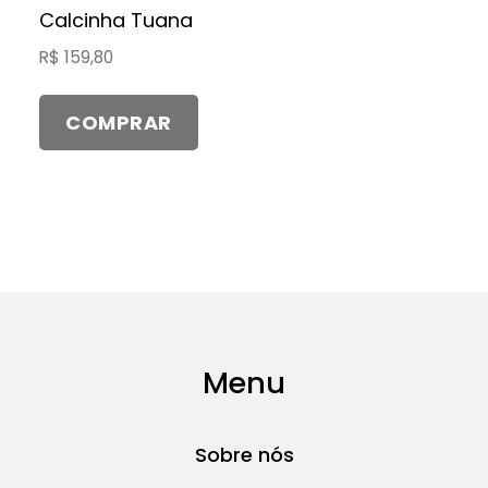
produto
produto
várias
Calcinha Tuana
variantes.
R$
159,80
As
opções
COMPRAR
podem
ser
escolhidas
na
página
do
produto
Menu
Sobre nós