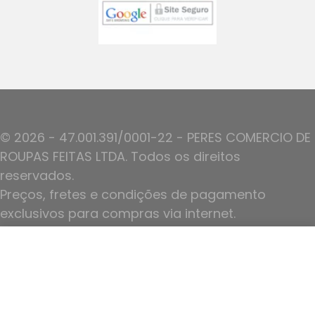
© 2026 - 47.001.391/0001-22 - PERES COMERCIO DE
ROUPAS FEITAS LTDA. Todos os direitos
reservados.
Preços, fretes e condições de pagamento
exclusivos para compras via internet.
Ofertas válidas até o termino de nossos
R$
272,70
Top Leticia + Tanga Lidiane
estoques.
Ver Opções
Politica de Privacidade
Plataforma por
Nork Tecnologia