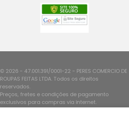
© 2026 - 47.001.391/0001-22 - PERES COMERCIO DE
ROUPAS FEITAS LTDA. Todos os direitos
reservados.
Preços, fretes e condições de pagamento
exclusivos para compras via internet.
Ofertas válidas até o termino de nossos
R$
426,90
Calça Joice
estoques.
Ver Opções