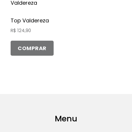
produto
tem
várias
Top Valdereza
variantes.
R$
124,90
As
opções
COMPRAR
podem
ser
escolhidas
na
página
do
produto
Menu