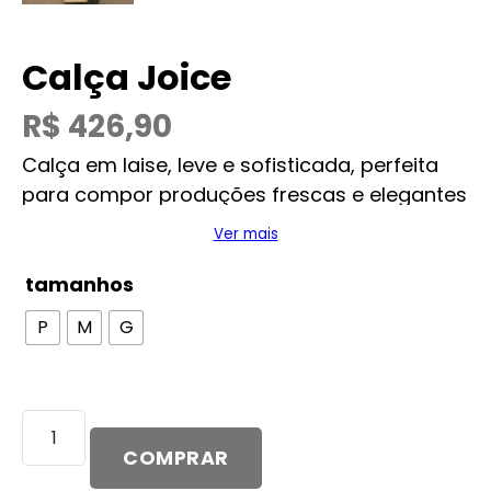
Calça Joice
R$
426,90
Calça em laise, leve e sofisticada, perfeita
para compor produções frescas e elegantes
nos dias de sol. As tramas delicadas da laise
Ver mais
trazem charme e feminilidade ao visual,
enquanto a modelagem fluida garante
tamanhos
movimento e conforto ao vestir.
P
M
G
Calça
Joice
COMPRAR
quantidade