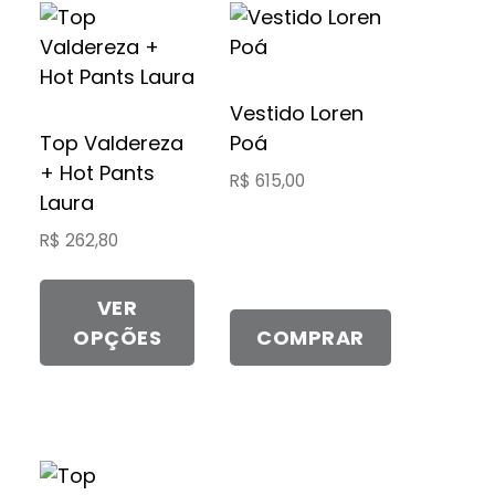
Este
produto
tem
várias
Vestido Loren
variantes.
Top Valdereza
Poá
As
+ Hot Pants
R$
615,00
opções
Laura
podem
R$
262,80
ser
escolhidas
VER
na
OPÇÕES
COMPRAR
página
do
produto
Este