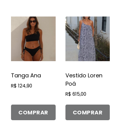
Este
Este
produto
produto
tem
tem
várias
várias
variantes.
variantes.
As
As
opções
opções
Tanga Ana
Vestido Loren
podem
podem
Poá
R$
124,90
ser
ser
R$
615,00
escolhidas
escolhidas
na
na
página
página
COMPRAR
COMPRAR
do
do
produto
produto