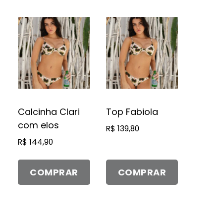
Este
Este
produto
produto
tem
tem
várias
várias
variantes.
variantes.
As
As
opções
opções
Calcinha Clari
Top Fabiola
podem
podem
com elos
R$
139,80
ser
ser
R$
144,90
escolhidas
escolhidas
na
na
página
página
COMPRAR
COMPRAR
do
do
produto
produto