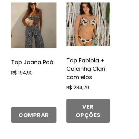
Este
produto
tem
várias
variantes.
As
opções
Top Fabiola +
Top Joana Poá
podem
Calcinha Clari
R$
194,90
ser
com elos
escolhidas
R$
284,70
na
página
VER
do
COMPRAR
OPÇÕES
produto