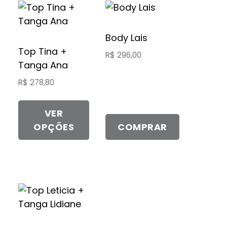
Este
produto
tem
Body Lais
várias
Top Tina +
R$
296,00
variantes.
Tanga Ana
As
R$
278,80
opções
podem
VER
ser
OPÇÕES
COMPRAR
escolhidas
na
página
do
produto