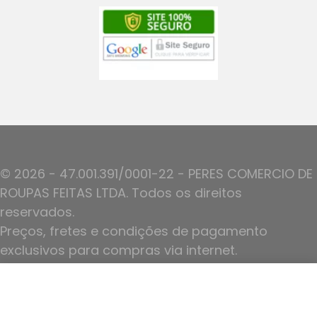
© 2026 - 47.001.391/0001-22 - PERES COMERCIO DE
ROUPAS FEITAS LTDA. Todos os direitos
reservados.
Preços, fretes e condições de pagamento
exclusivos para compras via internet.
Ofertas válidas até o termino de nossos
R$
124,90
Top Valdereza
estoques.
Ver Opções