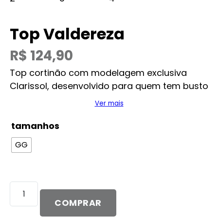
Top Valdereza
R$
124,90
Top cortinão com modelagem exclusiva
Clarissol, desenvolvido para quem tem busto
maior, oferecendo sustentação e conforto
Ver mais
ideais.
tamanhos
GG
Top
Valdereza
COMPRAR
quantidade