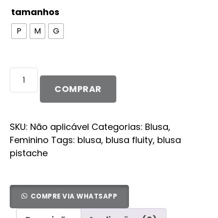
tamanhos
P
M
G
Blusa
Vania
COMPRAR
quantidade
SKU:
Não aplicável
Categorias:
Blusa
,
Feminino
Tags:
blusa
,
blusa fluity
,
blusa
pistache
COMPRE VIA WHATSAPP