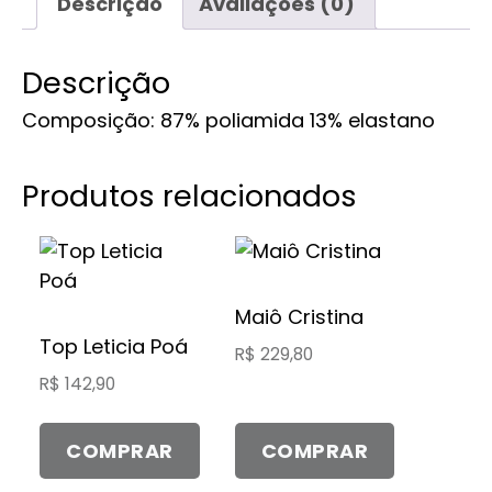
Descrição
Avaliações (0)
Descrição
Composição: 87% poliamida 13% elastano
Produtos relacionados
Este
Este
produto
produto
tem
tem
Maiô Cristina
várias
várias
Top Leticia Poá
R$
229,80
variantes.
variantes.
R$
142,90
As
As
opções
opções
COMPRAR
COMPRAR
podem
podem
ser
ser