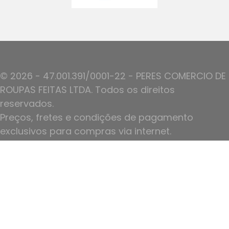
© 2026 - 47.001.391/0001-22 - PERES COMERCIO DE
ROUPAS FEITAS LTDA. Todos os direitos
reservados.
Preços, fretes e condições de pagamento
exclusivos para compras via internet.
Ofertas válidas até o termino de nossos
estoques.
Politica de Privacidade
Plataforma por
Nork Tecnologia