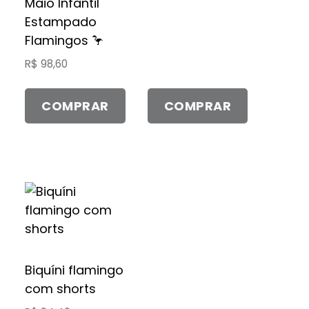
Maiô Infantil
podem
podem
Estampado
ser
ser
Flamingos 🦩
escolhidas
escolhidas
R$
98,60
na
na
página
página
do
do
COMPRAR
COMPRAR
produto
produto
Este
produto
tem
várias
variantes.
Biquíni flamingo
As
com shorts
opções