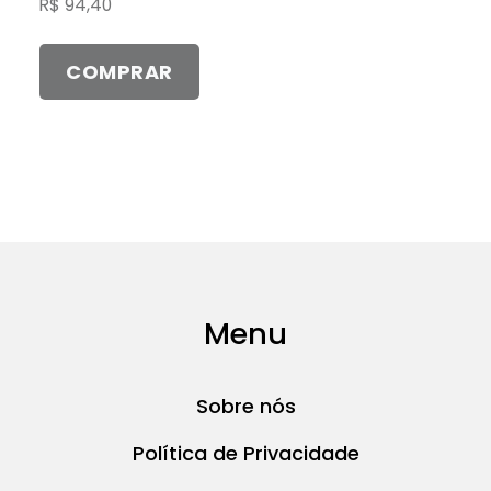
R$
94,40
podem
ser
COMPRAR
escolhidas
na
página
do
produto
Menu
Sobre nós
Política de Privacidade