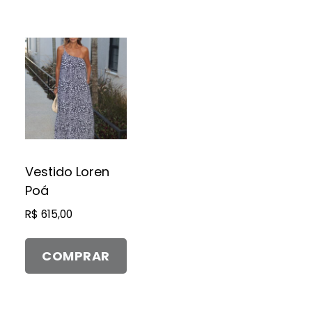
Este
produto
tem
várias
variantes.
As
opções
Vestido Loren
podem
Poá
ser
R$
615,00
escolhidas
na
página
COMPRAR
do
produto