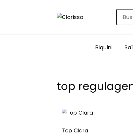
Biquíni
Saí
top regulage
Este
produto
tem
Top Clara