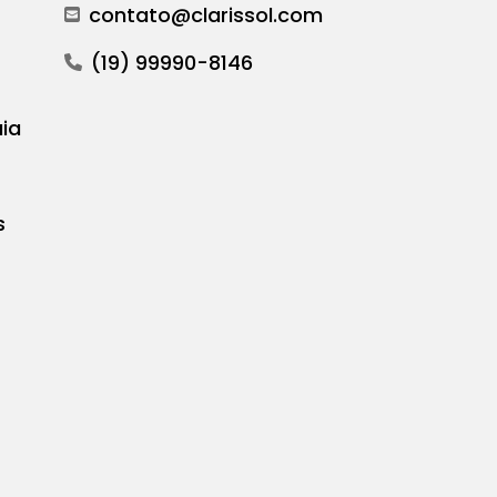
contato@clarissol.com
(19) 99990-8146
ia
s