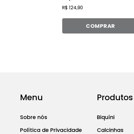
várias
R$
124,90
variantes.
As
COMPRAR
opções
podem
ser
escolhidas
na
página
do
produto
Menu
Produtos
Sobre nós
Biquíni
Política de Privacidade
Calcinhas