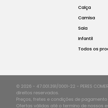
Calça
Camisa
Saia
Infantil
Todos os pro
© 2026 - 47.001.391/0001-22 - PERES COME
direitos reservados.
Preços, fretes e condições de pagamento 
Ofertas válidas até o termino de nossos e