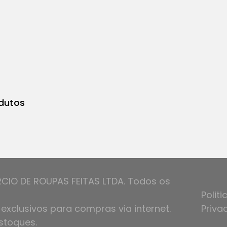
dutos
RCIO DE ROUPAS FEITAS LTDA. Todos os
Politi
exclusivos para compras via internet.
Priva
stoques.