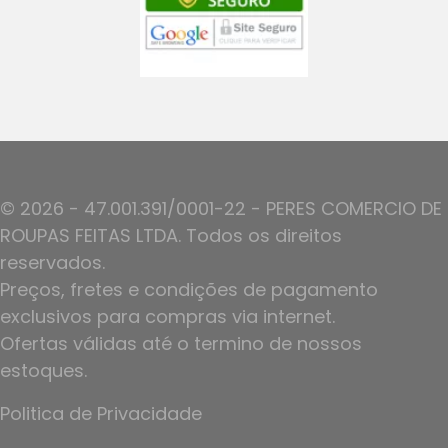
© 2026 - 47.001.391/0001-22 - PERES COMERCIO DE
ROUPAS FEITAS LTDA. Todos os direitos
reservados.
Preços, fretes e condições de pagamento
exclusivos para compras via internet.
Ofertas válidas até o termino de nossos
estoques.
Politica de Privacidade