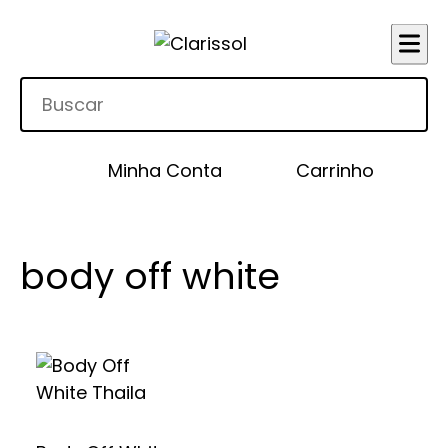
Minha Conta
Carrinho
body off white
Este
produto
tem
várias