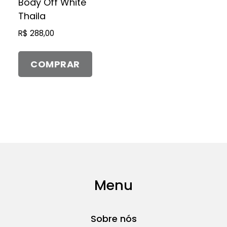
Body Off White
variantes.
Thaila
As
R$
288,00
opções
podem
COMPRAR
ser
escolhidas
na
página
do
produto
Menu
Sobre nós