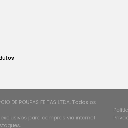
dutos
RCIO DE ROUPAS FEITAS LTDA. Todos os
Politi
exclusivos para compras via internet.
Priva
stoques.