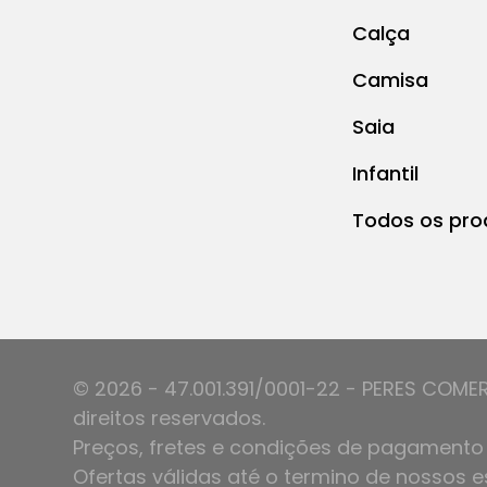
Calça
Camisa
Saia
Infantil
Todos os pro
© 2026 - 47.001.391/0001-22 - PERES COME
direitos reservados.
Preços, fretes e condições de pagamento 
Ofertas válidas até o termino de nossos e