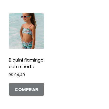
Este
produto
tem
várias
variantes.
As
opções
Biquíni flamingo
podem
com shorts
ser
R$
94,40
escolhidas
na
página
COMPRAR
do
produto