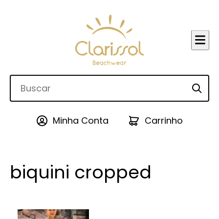
Minha Conta
Carrinho
biquini cropped
Este