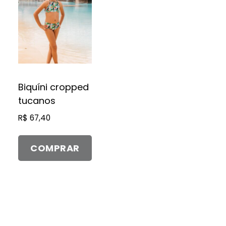
produto
tem
várias
variantes.
As
opções
Biquíni cropped
podem
tucanos
ser
R$
67,40
escolhidas
na
página
COMPRAR
do
produto